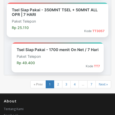
Tsel Siap Pakai - 350MNT TSEL + 50MNT ALL
OPR | 7 HARI
Paket Telepon
Rp 25.110
Kode
TT3057
Tsel Siap Pakai - 1700 menit On Net / 7 Hari
Paket Telepon
Rp 49.400
Kode
TT7
« Prev
1
2
3
4
...
7
Next »
About
Tentang Kami